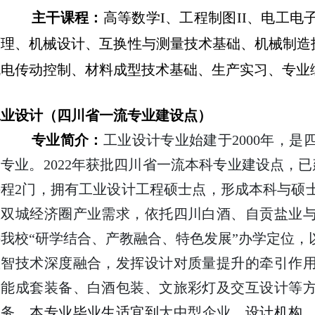
主干课程：
高等数学
I
、工程制图
II
、电工电
原理、机械设计、互换性与测量技术基础、机械制造
机电传动控制、材料成型技术基础、生产实习、专业
工业设计（四川省一流专业建设点）
专业简介：
工业设计专业始建于
2000
年，是
势专业。
2022
年获批四川省一流本科专业建设点，已
课程
2
门，拥有工业设计工程硕士点，形成本科与硕
区双城经济圈产业需求，依托四川白酒、自贡盐业
我校“研学结合、产教融合、特色发展”办学定位，
数智技术深度融合，发挥设计对质量提升的牵引作
智能成套装备、白酒包装、文旅彩灯及交互设计等
服务。
本专业毕业生适宜到
大中型企业、
设计机构