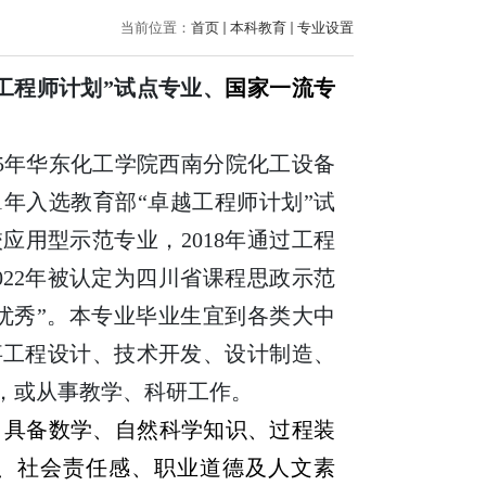
当前位置：
首页
本科教育
专业设置
工程师
计划
”
试点专业、
国家一流专
5
年华东化工学院西南分院化工设备
1
年入选教育部
“
卓越
工程师
计划
”
试
校应用型示范专业，
2018
年通过工程
022
年被认定为四川省课程思政示范
优秀
”
。本专业毕业生宜到各类大中
事工程设计、技术开发、设计制造、
，
或
从事教学、科研工作
。
，具备数学、自然科学知识、过程装
、社会责任感、职业道德及人文素