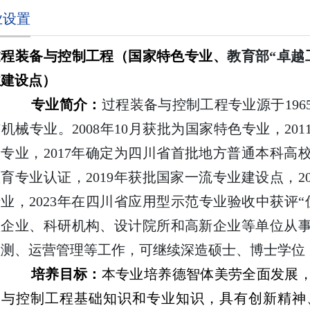
业设置
过程装备与控制工程（国家特色专业、
教育部
“
卓越
业建设点）
专业简介：
过程装备与控制工程专业源于
196
与机械专业。
2008
年
10
月获批为国家特色专业，
201
点专业，
2017
年确定为四川省首批地方普通本科高
教育专业认证，
2019
年获批国家一流专业建设点，
2
专业，
2023
年在四川省应用型示范专业验收中获评
“
型企业、科研机构、设计院所和高新企业等单位从
检测、运营管理等工作，可继续
深造
硕士、博士学位
培养目标：
本专业培养德智体美劳全面发展
备与控制工程基础知识和专业知识，具有创新精神